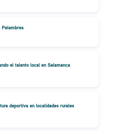
os Pelambres
ndo el talento local en Salamanca
tura deportiva en localidades rurales