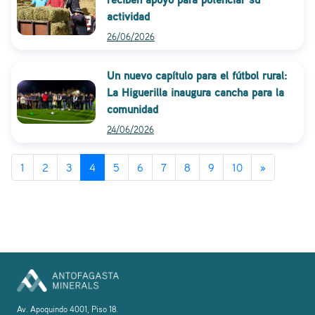
actividad
26/06/2026
Un nuevo capítulo para el fútbol rural:
La Higuerilla inaugura cancha para la
comunidad
24/06/2026
1
2
3
4
5
6
7
8
9
10
»
Av. Apoquindo 4001, Piso 18.