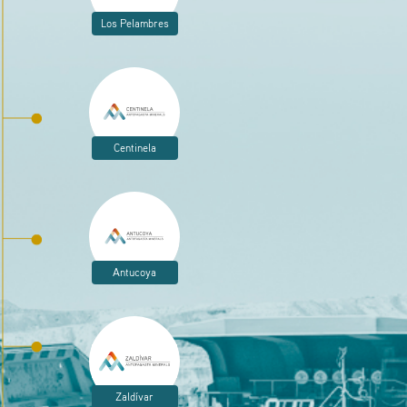
Los Pelambres
Centinela
Antucoya
Zaldívar