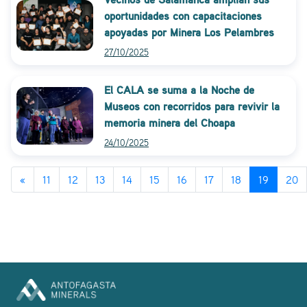
oportunidades con capacitaciones
apoyadas por Minera Los Pelambres
27/10/2025
El CALA se suma a la Noche de
Museos con recorridos para revivir la
memoria minera del Choapa
24/10/2025
«
11
12
13
14
15
16
17
18
19
20