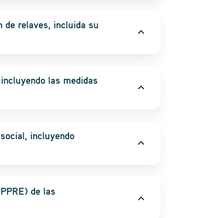
n de relaves, incluida su
expand_more
 incluyendo las medidas
expand_more
social, incluyendo
expand_more
(PPRE) de las
expand_more