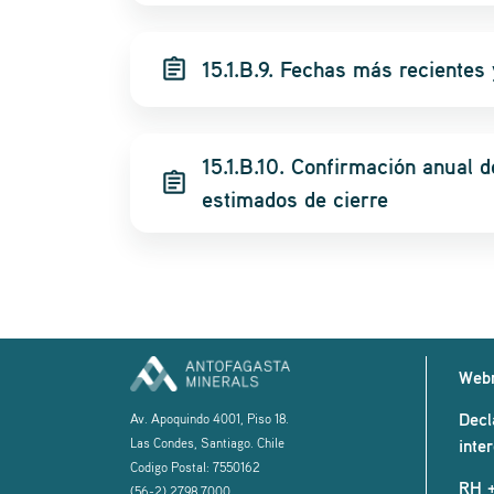
assignment
15.1.B.9. Fechas más recientes
15.1.B.10. Confirmación anual d
assignment
estimados de cierre
Web
Decl
Av. Apoquindo 4001, Piso 18.
Las Condes, Santiago. Chile
inte
Codigo Postal: 7550162
RH 
(56-2) 2798 7000