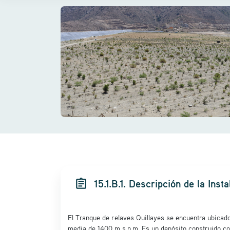
assignment
15.1.B.1. Descripción de la Inst
E
l Tranque de relaves Quillayes se encuentra ubica
media de 1400 m s.n.m. Es un depósito construido co