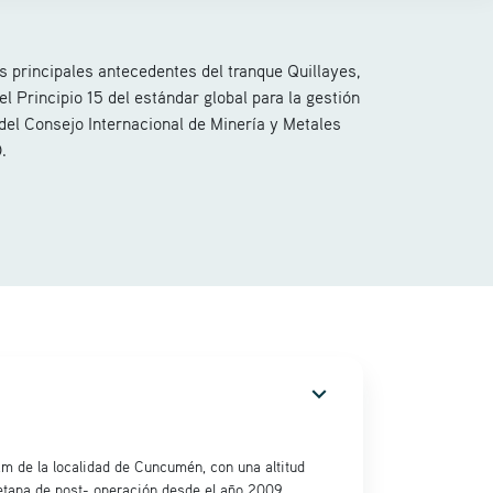
s principales antecedentes del tranque Quillayes,
el Principio 15 del estándar global para la gestión
del Consejo Internacional de Minería y Metales
.
expand_more
 de la localidad de Cuncumén, con una altitud
tapa de post- operación desde el año 2009.