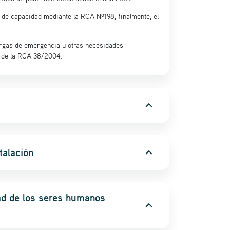
 de capacidad mediante la RCA Nº198, finalmente, el
argas de emergencia u otras necesidades
ón de la RCA 38/2004.
expand_more
talación
expand_more
dad de los seres humanos
expand_more